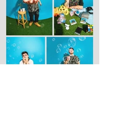
diseño de casette
@kenyamolina.mx